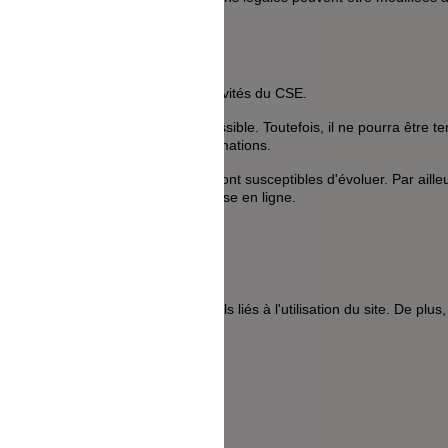
 CSE. De la même façon, les mentions légales peuvent être modifiées à t
OURNIS
tion concernant l'ensemble des activités du CSE.
nformations aussi précises que possible. Toutefois, il ne pourra être 
tenaires qui lui fournissent ces informations.
om
sont données à titre indicatif, et sont susceptibles d'évoluer. Par aill
 ayant été apportées depuis leur mise en ligne.
NIQUE.
ables de dommages matériels liés à l'utilisation du site. De plus, l'ut
énération mis-à-jour.
 ET CONTREFAÇONS
ENRED FRANCE.