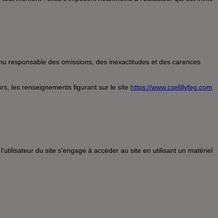
out moment : elles s'imposent néanmoins à l'utilisateur qui est invité
tenu responsable des omissions, des inexactitudes et des carences
eurs, les renseignements figurant sur le site
https://www.cselillyfeg.com
ilisateur du site s'engage à accéder au site en utilisant un matériel