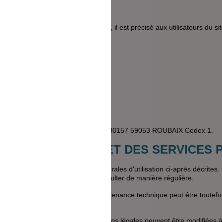
onfiance dans l'économie numérique, il est précisé aux utilisateurs du si
:
20 Montrouge
cial est situé, 2 rue Kellermann, BP 80157 59053 ROUBAIX Cedex 1.
LISATION DU SITE ET DES SERVICES
leine et entière des conditions générales d'utilisation ci-après décrites.
yfeg.com
sont donc invités à les consulter de manière régulière.
ne interruption pour raison de maintenance technique peut être toutef
ntervention.